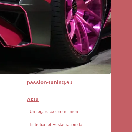
passion-tuning.eu
Actu
Un regard extérieur : mon...
Entretien et Restauration de...