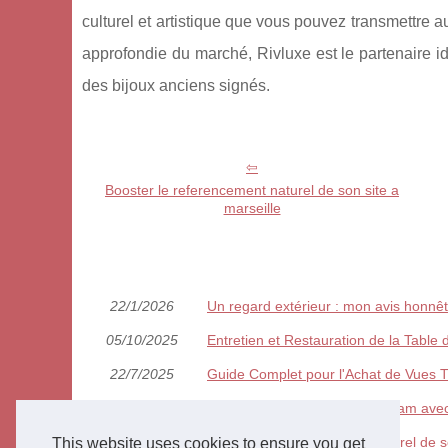
culturel et artistique que vous pouvez transmettre 
approfondie du marché, Rivluxe est le partenaire id
des bijoux anciens signés.
Booster le referencement naturel de son site a
marseille
22/1/2026
Un regard extérieur : mon avis honnêt
05/10/2025
Entretien et Restauration de la Table
22/7/2025
Guide Complet pour l'Achat de Vues T
21/7/2025
Boostez Votre Compte Instagram ave
06/7/2025
Booster le referencement naturel de so
This website uses cookies to ensure you get