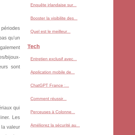
Enquête irlandaise sur...
Booster la visibilite des...
e périodes
Quel est le meilleur...
pas qu'un
Tech
 également
es/bijoux-
Entretien exclusif avec...
eurs sont
Application mobile de...
ChatGPT France :...
Comment réussir...
ériaux qui
Perceuses à Colonne...
iner. Les
Améliorez la sécurité au...
 la valeur