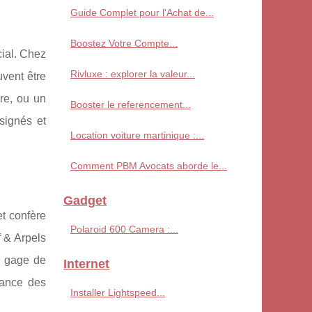
Guide Complet pour l'Achat de...
Boostez Votre Compte...
cial. Chez
Rivluxe : explorer la valeur...
vent être
ure, ou un
Booster le referencement...
signés et
Location voiture martinique :...
Comment PBM Avocats aborde le...
Gadget
et confère
Polaroid 600 Camera :...
f & Arpels
n gage de
Internet
nance des
Installer Lightspeed...