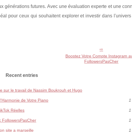
aux générations futures. Avec une évaluation experte et une co
éal pour ceux qui souhaitent explorer et investir dans l'univers
Boostez Votre Compte Instagram a
FollowersPasCher
Recent entries
e sur le travail de Nassim Boukrouh et Hugo
 d'Harmonie de Votre Piano
1
ikTok Réelles
1
c FollowersPasCher
1
n site a marseille
1