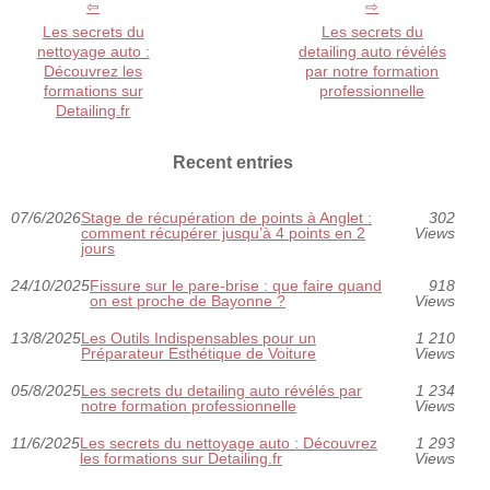
Les secrets du
Les secrets du
nettoyage auto :
detailing auto révélés
Découvrez les
par notre formation
formations sur
professionnelle
Detailing.fr
Recent entries
07/6/2026
Stage de récupération de points à Anglet :
302
comment récupérer jusqu’à 4 points en 2
Views
jours
24/10/2025
Fissure sur le pare-brise : que faire quand
918
on est proche de Bayonne ?
Views
13/8/2025
Les Outils Indispensables pour un
1 210
Préparateur Esthétique de Voiture
Views
05/8/2025
Les secrets du detailing auto révélés par
1 234
notre formation professionnelle
Views
11/6/2025
Les secrets du nettoyage auto : Découvrez
1 293
les formations sur Detailing.fr
Views