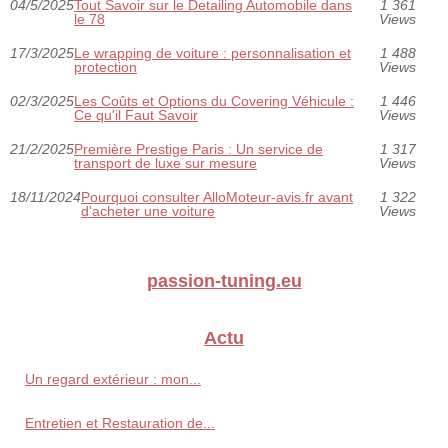
04/5/2025
Tout Savoir sur le Detailing Automobile dans
1 361
le 78
Views
17/3/2025
Le wrapping de voiture : personnalisation et
1 488
protection
Views
02/3/2025
Les Coûts et Options du Covering Véhicule :
1 446
Ce qu'il Faut Savoir
Views
21/2/2025
Première Prestige Paris : Un service de
1 317
transport de luxe sur mesure
Views
18/11/2024
Pourquoi consulter AlloMoteur-avis.fr avant
1 322
d'acheter une voiture
Views
passion-tuning.eu
Actu
Un regard extérieur : mon...
Entretien et Restauration de...