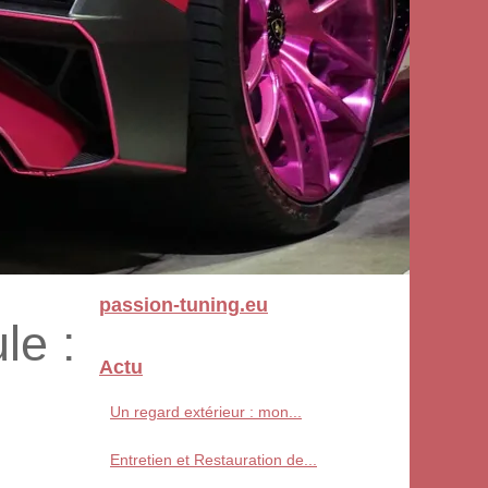
passion-tuning.eu
le :
Actu
Un regard extérieur : mon...
Entretien et Restauration de...