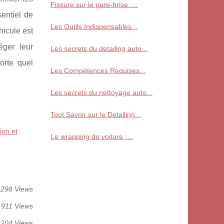
Fissure sur le pare-brise :...
entiel de
Les Outils Indispensables...
hicule est
éger leur
Les secrets du detailing auto...
orte quel
Les Compétences Requises...
Les secrets du nettoyage auto...
Tout Savoir sur le Detailing...
ion et
Le wrapping de voiture :...
298 Views
911 Views
 204 Views