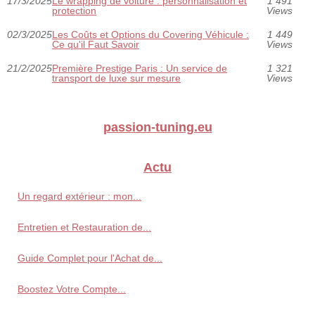
17/3/2025
Le wrapping de voiture : personnalisation et
1 491
protection
Views
02/3/2025
Les Coûts et Options du Covering Véhicule :
1 449
Ce qu'il Faut Savoir
Views
21/2/2025
Première Prestige Paris : Un service de
1 321
transport de luxe sur mesure
Views
passion-tuning.eu
Actu
Un regard extérieur : mon...
Entretien et Restauration de...
Guide Complet pour l'Achat de...
Boostez Votre Compte...