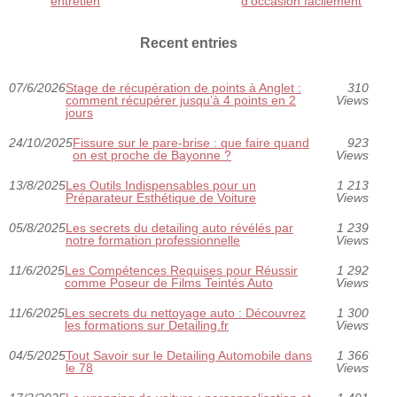
entretien
d'occasion facilement
Recent entries
07/6/2026
Stage de récupération de points à Anglet :
310
comment récupérer jusqu’à 4 points en 2
Views
jours
24/10/2025
Fissure sur le pare-brise : que faire quand
923
on est proche de Bayonne ?
Views
13/8/2025
Les Outils Indispensables pour un
1 213
Préparateur Esthétique de Voiture
Views
05/8/2025
Les secrets du detailing auto révélés par
1 239
notre formation professionnelle
Views
11/6/2025
Les Compétences Requises pour Réussir
1 292
comme Poseur de Films Teintés Auto
Views
11/6/2025
Les secrets du nettoyage auto : Découvrez
1 300
les formations sur Detailing.fr
Views
04/5/2025
Tout Savoir sur le Detailing Automobile dans
1 366
le 78
Views